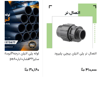
اتصال نر پلی اتیلن پیچی پلیرود
لوله پلی اتیلن درجه۲آبرسانی
سایز۳۲فشار۱۰بارpe80
30,160
410,000