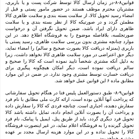
قوانین۸-۸-در زمان ارسال کالا توسط شرکت پست و یا باربری، 
مشتریان محترم موظف هستند در حضور مامور پستی و قبل از 
امضاء رسید تحویل کالا، از سلامت بسته بندی و سلامت ظاهری کالا 
مطمئن گردد و در صورتیکه کالا از نظر بسته بندی و یا سلامت 
ظاهری دارای ایراد باشد، ضمن تحویل نگرفتن آن و درخواست 
صورتجلسه، بلافاصله موضوع را به فروشگاه اطلاع دهد. در این 
موارد چنانچه مشتری بدون بررسی سلامت ظاهری، رسید پستی یا 
باربری (بمنزله دریافت کالا بصورت صحیح و سالم) را امضاء نماید، 
دیگر حق اعتراضی در مورد سلامت ظاهری کالا نخواهد داشت، زیرا 
به دلیل آنکه مشتری شخصاً تایید نموده است که کالا را صحیح و 
سالم دریافت نموده است، دیگر امکان هیچگونه پیگیری برای 
دریافت خسارت توسط مشتری وجود ندارد. در ضمن در این موارد 
مطابق ماده ۶ این قوانین عمل خواهد شد.
قوانین۹-۸- طبق دستورالعمل پلیس فتا در هنگام تحویل سفارشاتی 
که پرداخت آنها آنلاین بوده است، ارائه کارت ملی مطابق با نام فرد 
سفارش دهنده، اجباری است. چنانچه فردی که کالا را سفارش داده 
و پرداخت آن را بصورت آنلاین انجام داده، تمایل داشته باشد کالا 
تحویل فرد دیگری گردد، باید از طریق پنل، ایمیل یا پیامک، نام فرد 
تحویل گیرنده را به فروشگاه اعلام نماید، در غیر اینصورت فروشگاه 
کالا را تحویل نداده و در این موارد هزینه ارسال مجدد بر عهده 
مشتری خواهد بود.