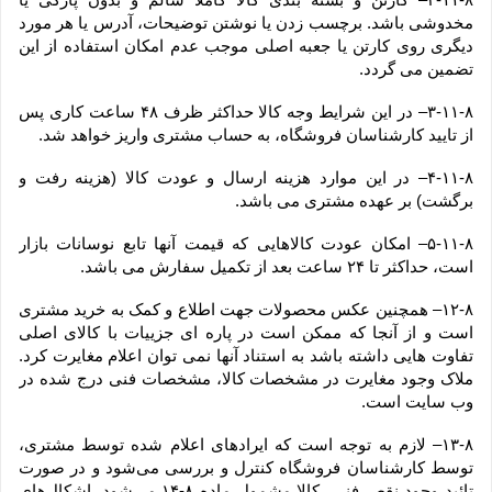
مخدوشی باشد. برچسب زدن یا نوشتن توضیحات، آدرس یا هر مورد 
دیگری روی کارتن یا جعبه اصلی موجب عدم امکان استفاده از این 
تضمین می گردد.
۳-۱۱-۸– در این شرایط وجه کالا حداکثر ظرف ۴۸ ساعت کاری پس 
از تایید کارشناسان فروشگاه، به حساب مشتری واریز خواهد شد.
۴-۱۱-۸– در این موارد هزینه ارسال و عودت کالا (هزینه رفت و 
برگشت) بر عهده مشتری می باشد.
۵-۱۱-۸– امکان عودت کالاهایی که قیمت آنها تابع نوسانات بازار 
است، حداکثر تا ۲۴ ساعت بعد از تکمیل سفارش می باشد.
۱۲-۸– همچنین عکس محصولات جهت اطلاع و کمک به خرید مشتری 
است و از آنجا که ممکن است در پاره ای جزییات با کالای اصلی 
تفاوت هایی داشته باشد به استناد آنها نمی توان اعلام مغایرت کرد. 
ملاک وجود مغایرت در مشخصات کالا، مشخصات فنی درج شده در 
وب سایت است.
۱۳-۸– لازم به توجه است که ایرادهای اعلام شده توسط مشتری، 
توسط کارشناسان فروشگاه کنترل و بررسی می‏‌شود و در صورت 
تائید وجود نقص فنی، کالا مشمول ماده ۸-۱۴ می‏‌شود. اشکال‏‌های 