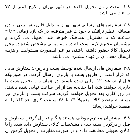
۱-۸– مدت زمان تحویل کالاها در شهر تهران و کرج کمتر از ۷۲ 
ساعت می باشد.
۲-۸–سفارش های ارسالی شهر تهران به دلیل قابل پیش بینی نبودن 
مسائلی نظیر ترافیک یا حوداث غیر مترقبه، در یک بازه زمانی ۲ تا ۳ 
ساعته که با مشتریان هماهنگ خواهد شد، تحویل می گردند و 
مشتریان محترم لازم است که در بازه زمانی مشخص شده در محل 
تحویل کالا حضور داشته باشند، در غیر اینصورت مسئولیت و هزینه 
ارسال مجدد آن بر عهده مشتری می باشد.
۳-۸–سفارش های ارسال شده توسط پست و باربری: سفارش هایی 
که قرار است از طریق پست یا باربری ارسال گردند، در صورتیکه 
قبل از ساعت ۱۲ نهایی شده باشند، در همان روز تحویل پست یا 
باربری خواهند شد، اما چنانچه بعد از این ساعت نهایی شده باشند، 
در روز کاری بعد تحویل خواهند گردید. شرکت پست و باربری نیز 
بسته به مقصد کالا، معمولاً ۲۴ تا ۴۸ ساعت کاری بعد کالا را به 
مقصد خواهند رساند.
۴-۸– مشتریان محترم موظف هستند هنگام تحویل گرفتن سفارش و 
قبل از بازکردن بسته بندی، مشخصات کالای سفارش داده شده را با 
کالای تحویلی مطابقت داده و در صورت مغایرت از تحویل گرفتن آن 