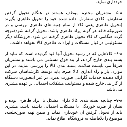
خودداری نماید.
۵-۸– مشتریان محترم موظف هستند در هنگام تحویل گرفتن 
سفارش، کالای سفارش داده شده خود را تحویل ظاهری بگیرند 
(تحویل ظاهری یعنی کالا از تمام جنبه های ظاهری بررسی و در 
صورتیکه فاقد هر گونه ایراد ظاهری باشد، تحویل گرفته شود).توجه 
گردد هنگامی که کالا تحویل ظاهری گرفته می شود، فروشگاه دیگر 
مسئولیتی در قبال مشکلات و ایرادات ظاهری کالا نخواهد داشت.
۶-۸– کالاهایی که در رسید تحویل آنها قید گردیده است که نباید از 
بسته بندی خارج گردند، از بند فوق مستثنی می باشند و مشتریان 
صرفاً می بایست سلامت بسته بندی کالا را بررسی نمایند. در این 
موارد، باز و راه اندازی کالا صرفا باید توسط کارشناسان شرکت 
ارائه دهنده خدمات گارانتی صورت پذیرد، در غیر اینصورت دستگاه 
از گارانتی خارج شده و مسئولیت مشکلات احتمالی بر عهده مشتری 
می باشد.
۷-۸– چنانچه بسته بندی کالا دارای مشکل یا ایراد ظاهری بوده و 
نشان از ضربه خوردگی یا مشکلات احتمالی داشته باشد، مشتری 
باید از تحویل گرفتن آن خودداری نماید و ضمن تهیه صورتجلسه، 
موضوع را بلافاصله به فروشگاه اطلاع نماید.