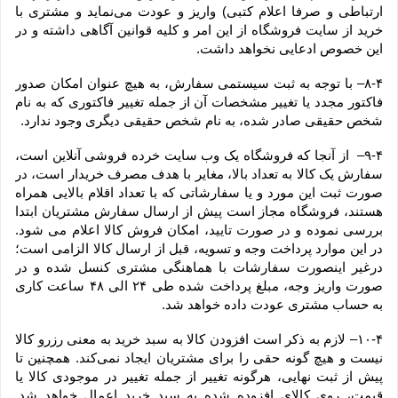
ارتباطی و صرفا اعلام کتبی) واریز و عودت می‌نماید و مشتری با 
خرید از سایت فروشگاه از این امر و کلیه قوانین آگاهی داشته و در 
این خصوص ادعایی نخواهد داشت.
۸-۴– با توجه به ثبت سیستمی سفارش، به هیچ عنوان امکان صدور 
فاکتور مجدد یا تغییر مشخصات آن از جمله تغییر فاکتوری که به نام 
شخص حقیقی صادر شده، به نام شخص حقیقی دیگری وجود ندارد.
۹-۴–  از آنجا که فروشگاه یک وب ‌سایت خرده‌ فروشی آنلاین است، 
سفارش یک کالا به تعداد بالا، مغایر با هدف مصرف خریدار است، در 
صورت ثبت این مورد و یا سفارشاتی که با تعداد اقلام بالایی همراه 
هستند، فروشگاه مجاز است پیش از ارسال سفارش مشتریان ابتدا 
بررسی نموده و در صورت تایید، امکان فروش کالا اعلام می شود. 
در این موارد پرداخت وجه و تسویه، قبل از ارسال کالا الزامی است؛ 
درغیر اینصورت سفارشات با هماهنگی مشتری کنسل شده و در 
صورت واریز وجه، مبلغ پرداخت شده طی ۲۴ الی ۴۸ ساعت کاری 
به حساب مشتری عودت داده خواهد شد.
۱۰-۴– لازم به ذکر است افزودن کالا به سبد خرید به معنی رزرو کالا 
نیست و هیچ گونه حقی را برای مشتریان ایجاد نمی‌کند. همچنین تا 
پیش از ثبت نهایی، هرگونه تغییر از جمله تغییر در موجودی کالا یا 
قیمت، روی کالای افزوده شده به سبد خرید اعمال خواهد شد. 