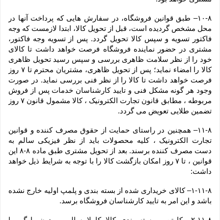
۱۰-۸– طبق قوانین فروشگاه، در سفارش هایی که پرداخت آنها در 
محل مشخص گردیده است، قبل از تحویل کالا، ابتدا لازمست که وجه 
فاکتور تسویه و سپس کالا تحویل گردد. پس از تسویه وجه فاکتور، 
مشتری در حضور نماینده فروشگاه فرصت خواهد داشت تا کالای 
خود را از نظر سلامت ظاهری بررسی و سپس رسید تحویل ظاهری 
کالا را امضاء نماید؛ پس از تحویل ظاهری، مشتریان محترم تا ۷ روز 
فرصت خواهد داشت تا کالا را از نظر فنی بررسی نماید. در صورت 
وجود هر گونه مشکل فنی و تایید کارشناسان خدمات پس از فروش 
مربوطه ، مطابق قانون تجارت الکترونیک ، کالا مشمول قانون ۷ روز 
تضمین طلایی تعویض می گردد.
۱۱-۸– همچنین در راستای حمایت از حقوق مصرف کننده و قوانین 
تجارت الکترونیک ، کلیه محصولات باید از نظر فیزیکی سالم به 
دست مصرف کننده برسند. بعد از تحویل مشتری طبق ماده ۸-۸ این 
قوانین ، تا ۷ روز امکان بازگشت کالا را با توجه به شرایط ذیل خواهد 
داشت:
۱-۱۱-۸– کالای خریداری شده از بسته بندی و پلمپ اولیه خارج نشده 
باشد و این امر به تایید کارشناسان فروشگاه برسد.
۲-۱۱-۸– کارتن و بسته بندی کالا کاملا سالم و بدون پارگی یا 