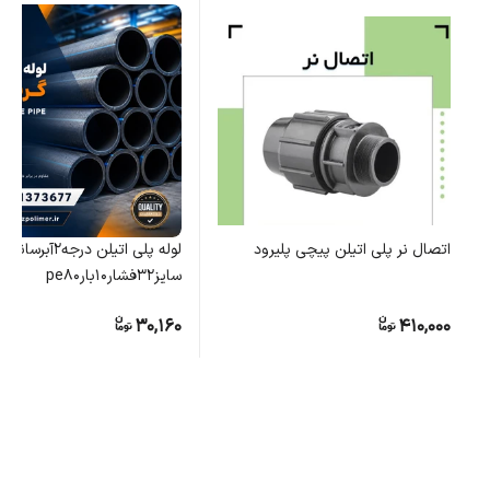
اتصال نر پلی اتیلن پیچی پلیرود
لوله پلی اتیلن درجه۲آبرسانی
سایز۳۲فشار۱۰بارpe80
30,160
410,000