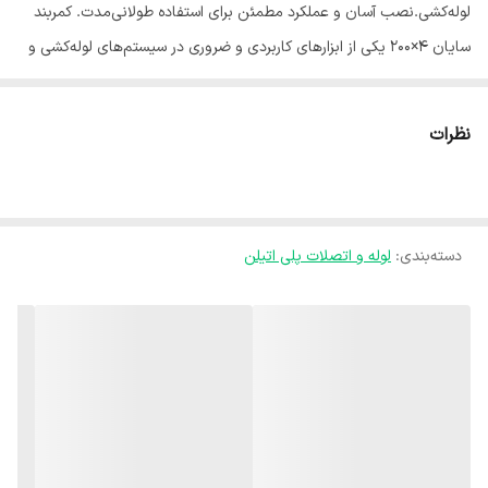
لوله‌کشی.نصب آسان و عملکرد مطمئن برای استفاده طولانی‌مدت. کمربند
سایان 4×200 یکی از ابزارهای کاربردی و ضروری در سیستم‌های لوله‌کشی و
آبیاری است که برای ثابت نگه داشتن لوله‌ها و اتصالات طراحی شده است.
این محصول با دوام بالا امکان نصب سریع و ایمن را فراهم کرده و از
نظرات
جابجایی یا آسیب دیدن لوله‌ها جلوگیری می‌کند. ساخته شده از مواد مقاوم
و باکیفیت، کمربند سایان در برابر فشار کاری، ضربه و شرایط محیطی سخت
عملکرد عالی دارد. طراحی مهندسی‌شده و استاندارد آن نصب آسان و
دسته‌بندی
:
لوله و اتصلات پلی اتیلن
آب‌بندی مطمئن را تضمین کرده و طول عمر شبکه‌های آبیاری، خطوط
صنعتی و پروژه‌های زیرساختی را افزایش می‌دهد. این محصول انتخابی
ایده‌آل برای استفاده طولانی‌مدت و تضمین عملکرد مطمئن سیستم‌های
لوله‌کشی و انتقال آب است.