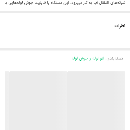
شبکه‌های انتقال آب به کار می‌رود. این دستگاه با قابلیت جوش لوله‌هایی با
قطرهای مختلف از ۵۰ تا ۱۶۰ میلی‌متر (معادل ۲ تا ۶.۳ اینچ)، مناسب برای
پروژه‌های کشاورزی، شهری و صنعتی است که نیازمند اتصالاتی قوی و ضد
نظرات
نشت هستند. ساختار کاملاً هیدرولیک این دستگاه باعث شده است که
عملیات جوش به صورت اتوماتیک و تحت کنترل دقیق انجام شود. در این
روش، حرکت رنده، تمیز کردن سطح لوله، گرم کردن با اتو و فشرده‌سازی
دسته‌بندی
:
اتو لوله و جوش لوله
لبه‌ها برای جوش به طور کاملاً هماهنگ و با نیروی مناسب توسط سیستم
هیدرولیک انجام می‌گیرد. این ویژگی باعث کاهش خطاهای انسانی،
افزایش کیفیت جوش و صرفه‌جویی در زمان و هزینه‌های نصب می‌شود.
علاوه بر این، دقت بالا در تنظیم فشار و دما این اطمینان را فراهم می‌کند
که اتصال ایجاد شده استحکام لازم را داشته باشد. تجهیزات همراه با دستگاه
شامل شاسی استحکام‌بخش برای حمل و نگهداری، پمپ هیدرولیک برقی،
رنده و اتو الکتریکی با دمای قابل کنترل، گیره‌های محکم برای ثابت نگه
داشتن لوله، ظرف جمع‌آوری براده، فلنج گیر و سایر قطعات جانبی است که با