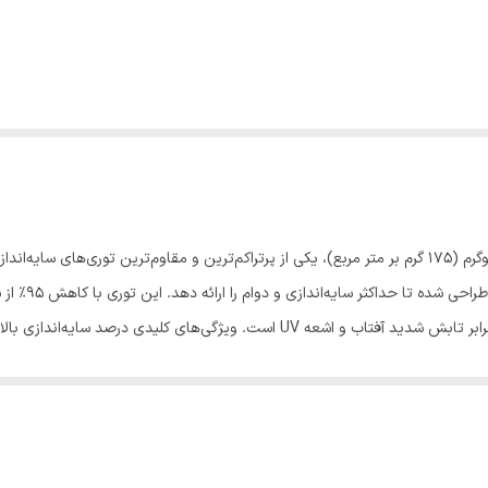
توری سایبان 95% مونوتیپ با عرض 2 متر و وزن 17.5 کیلوگرم (175 گرم بر متر مربع)، یکی از پرتراکم‌ترین و 
مونوتیپ (ترکیب
مونوفیلامنت (برای استحکام) و تیپ (برای پوشانندگی بالا) باعث مقاومت فوق