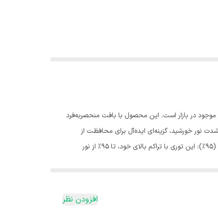
مقاوم‌ترین توری‌های سایه‌انداز موجود در بازار است. این محصول با بافت منحصربه‌فرد
ی از نخ‌های تار مونوفیلامنت و پود تیپ) طراحی شده تا حداکثر سایه‌اندازی و دوام را ارائه دهد. این توری با کاهش 95% از شدت نور خورشید، گزینه‌ای ایده‌آل برای محافظت از
گیاهان، فضاهای تفریحی، پارکینگ‌ها و سایر محیط‌ها در برابر تابش شدید آفتاب و اشعه UV است. ویژگی‌های کلیدی درصد سایه‌اندازی بالا (95%): این توری با تراکم بالای خود، تا 95% از نور
خورشید را فیلتر می‌کند و محیطی خنک و محافظت‌شده ایجاد می‌کند. وزن و ابعاد: با وزن 17.5 کیلوگرم و عرض استاندارد 2 متر، به‌صورت رول‌های 50 متری عرضه می‌شود که برای پوشش‌دهی
‌العاده در برابر پارگی و تنش‌های کششی می‌شود.
مقاومت در برابر UV: مجهز به مواد ضد اشعه فرابنفش (UV) با تحمل دمایی تا 60 درجه سانتی‌گراد، مناسب برای مناطق گرم و خشک. طول عمر بالا: میانگین طول عمر 65 تا 80 ماه (5.5 تا 6.5
افزودن نظر
سال) بسته به شرایط محیطی. رنگ سبز تیره: رنگ استاندارد این توری، علاوه بر زیبایی، به کاهش دمای محیط تا 5-8 درجه سانتی‌گراد کمک می‌کند. درصد سایه‌اندازی: 95% عرض: 2 متر طول