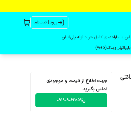
ورود | ثبت‌نام
اس با ما
راهنمای کامل خرید لوله پلی‌اتیلن
لی‌اتیلن
وبلاگ(web)
یل 55 سانتی متری - رینگ 64*64 سانتی
جهت اطلاع از قیمت و موجودی
تماس بگیرید.
09190906285