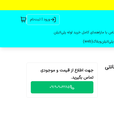
ورود | ثبت‌نام
اس با ما
راهنمای کامل خرید لوله پلی‌اتیلن
لی‌اتیلن
وبلاگ(web)
ل 63 سانتی متری - رینگ 76*76 سانتی
جهت اطلاع از قیمت و موجودی
تماس بگیرید.
09190906285