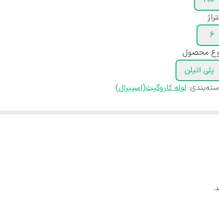
۲۰۰
راژ
۶
وع محصول
پلی اتیلن
ته‌بندی
:
لوله کاروگیت(اسپیرال)
.