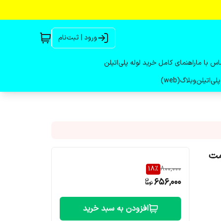
ورود | ثبت‌نام
اس با ما
راهنمای کامل خرید لوله پلی‌اتیلن
لی‌اتیلن
وبلاگ(web)
یمت
18
%
800,000
656,000
افزودن به سبد خرید