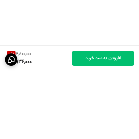
18
%
4,800,000
افزودن به سبد خرید
3,936,000
برگشت به بالا