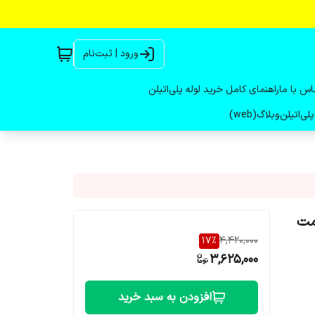
ورود | ثبت‌نام
اس با ما
راهنمای کامل خرید لوله پلی‌اتیلن
لی‌اتیلن
وبلاگ(web)
قیمت
17
%
4,420,000
3,625,000
افزودن به سبد خرید