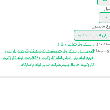
۸۰۰
راژ
۶
وع محصول
پلی اتیلن دوجداره
ته‌بندی
:
لوله کاروگیت(اسپیرال)
چسب‌ها :
قدیر لوله
،
لوله کاروگیت درشاداباد
،
لوله کاروگیت در ارومیه
،
خرید لوله پلی اتیلن
،
لوله کاروگیت ۱۶۰
،
قیمت لوله کاروگیت
،
کاروگیت حافظ پلیمر
،
شرکت قدیر لوله پاسارگاد