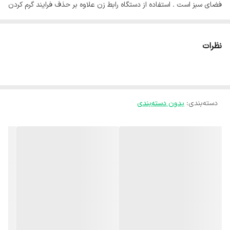
فضای سبز است . استفاده از دستگاه رابط زن علاوه بر حذف فرایند گرم کردن
لوله، باعث افزایش سرعت نصب اتصال و راحت جا زدن رابط ها می شود
همچنین اطمینان از آببندی کامل اتصال و افزایش دقت در نصب از ویژگی
نظرات
های این ابزار کارآمد می باشد . قابلیت های رابط زن *نصب رابط لوله 16
*نصب سه راه قطره چکان دار ویژگی های رابط زن لوله آبیاری *دارای فک
های استاندارد با گیرایی بالا *دارای قفل زبانه جهت افزایش گیرایی *رنگ
دسته‌بندی
:
بدون دسته‌بندی
کوره ای *مقاوم و با دوام *قابل استفاده درکلیه شرایط آب و هوایی