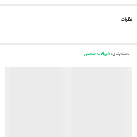
ساخته شده از پلیمر سخت و مقاوم و قابلیت تحمل فشار تا 10.5 بار دارای
انواع مدل های قابل استفاده به صورت ورودی و خروجی در یک راستا یا به
نظرات
صورت زاویه دار قابلیت باز کردن به صورت دستی قابلیت نصب ACCU-Set
(جهت تنظیم فشار خروجی به صورت سفارشی) فشار کارکرد 1.5 تا 10 بار
قابلیت کارکرد با سلونوئید های DC هانتر(به صورت سفارشی ،برای کنترلرهای
دسته‌بندی
:
شیرآلات صنعتی
مدل node از سلونوئید dc استفاده میشود) موجود با سلونوئید 24 ولت
(24VAC) AC و شدت جریان 370 میلی آمپر به طور کلی Hunter valve در
سیستم های آبیاری تحت فشار ، آبیاری گلخانه و فضای سبز و هر جایی که
تایم آبیاری مهم بوده و نیاز به قطع و وصل جریان آب می باشد، مورد
استفاده قرار می گیرد و از آنجایی که با سیستم آبپاش مخفی شونده هانتر و
کنترلر هانتر به خوبی ست می شود ازین رو بسیار پر مصرف می باشد.