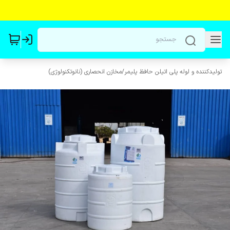
تولیدکننده و لوله پلی اتیلن حافظ پلیمر
/
مخازن انحصاری (نانوتکنولوژی)