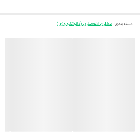
UV و شرایط جوی.
-
طراحی بهینه
: انواع اندازه‌ها و ظرفیت‌ها برای تطبیق با نیازهای مختلف
شما.
دسته‌بندی
:
مخازن انحصاری (نانوتکنولوژی)
-
نصب آسان
: طراحی هوشمندانه که نصب سریع و راحت را ممکن می‌سازد.
-
مناسب برای ذخیره آب و مواد غذایی
: با استانداردهای بهداشتی و ایمنی
بالا.
🌊
مخازن پلی اتیلن تهران پلیمر، بهترین انتخاب برای ذخیره‌سازی
بهداشتی و مطمئن!
💡
با مخازن پلی اتیلن تهران پلیمر، کیفیت و ایمنی را تضمین کنید!