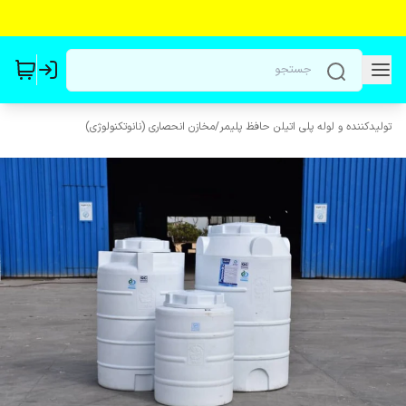
تولیدکننده و لوله پلی اتیلن حافظ پلیمر
/
مخازن انحصاری (نانوتکنولوژی)