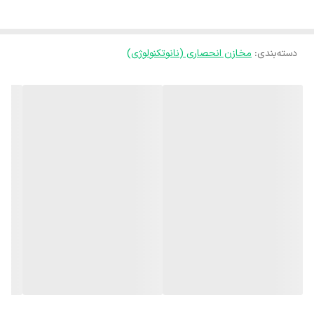
UV و شرایط جوی.
-
طراحی بهینه
: انواع اندازه‌ها و ظرفیت‌ها برای تطبیق با نیازهای مختلف
شما.
دسته‌بندی
:
مخازن انحصاری (نانوتکنولوژی)
-
نصب آسان
: طراحی هوشمندانه که نصب سریع و راحت را ممکن می‌سازد.
-
مناسب برای ذخیره آب و مواد غذایی
: با استانداردهای بهداشتی و ایمنی
بالا.
🌊
مخازن پلی اتیلن تهران پلیمر، بهترین انتخاب برای ذخیره‌سازی
بهداشتی و مطمئن!
💡
با مخازن پلی اتیلن تهران پلیمر، کیفیت و ایمنی را تضمین کنید!