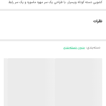
کشویی دسته کوتاه ویسپار، با طراحی یک سر مهره ماسوره و یک سر رابط
سایز 75* – 2، انتخابی حرفه‌ای برای کنترل جریان آب در سیستم‌های
خانگی، صنعتی و آبیاری است. این شیر با جنس مقاوم و کیفیت ساخت
نظرات
بالا، دوام طولانی و مقاومت عالی در برابر فشار و شرایط محیطی مختلف را
ارائه می‌دهد. طراحی دو سر متفاوت امکان نصب آسان و اتصال مطمئن به
انواع لوله‌ها و اتصالات را فراهم می‌کند. دسته کوتاه شیر کشویی، کنترل روان
دسته‌بندی
:
بدون دسته‌بندی
و دقیق جریان آب را ممکن ساخته و استفاده از آن را در پروژه‌های صنعتی،
ساختمانی و خانگی ایمن و کارآمد می‌کند.