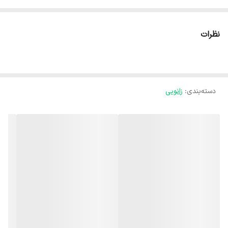
لوله‌کشی است که برای تغییر جهت جریان سیال با اتصال رزوه‌ای مورد
استفاده قرار می‌گیرد. این محصول با رزوه‌کاری کاملاً دقیق و استاندارد تولید
نظرات
شده و امکان ایجاد اتصالی محکم، پایدار و بدون نشتی را فراهم می‌کند.
طراحی اصولی آن باعث سهولت در نصب و افزایش ایمنی سیستم می‌شود.
این زانو دو سر ماده با بدنه‌ای مقاوم در برابر فشار، ضربه و خوردگی،
دسته‌بندی
:
زانویی
گزینه‌ای مناسب برای استفاده در شبکه‌های آب‌رسانی، تأسیسات ساختمانی،
خطوط آبیاری و کاربردهای صنعتی به شمار می‌رود. کیفیت بالای ساخت آن
موجب افزایش طول عمر سیستم و کاهش نیاز به تعمیرات می‌شود. اگر به
دنبال یک زانو دو سر ماده بادوام، استاندارد و قابل اعتماد برای تغییر مسیر
لوله سایز 2 اینچ هستید، زانو دو سر ماده سایان انتخابی ایده‌آل برای
شماست. همین حالا سفارش دهید و از اتصال مطمئن بهره‌مند شوید.