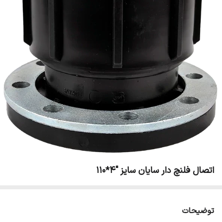
اتصال فلنچ دار سایان سایز "4*110
توضیحات