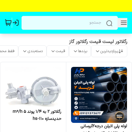
رگلاتور لیست قیمت رگلاتور گاز
پربازدیدترین
برندها
قیمت
دسته‌بندی
فقط محص
رگلاتور 2 به 1/4 پوند 5 m³/h
حدیدسازه hs-110
لوله پلی اتیلن درجه۲آبرسانی