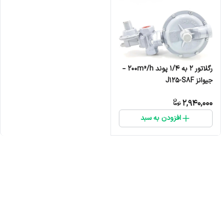
رگلاتور 2 به 1/4 پوند 200m³/h –
جیوانز J125-S8F
2,940,000
افزودن به سبد