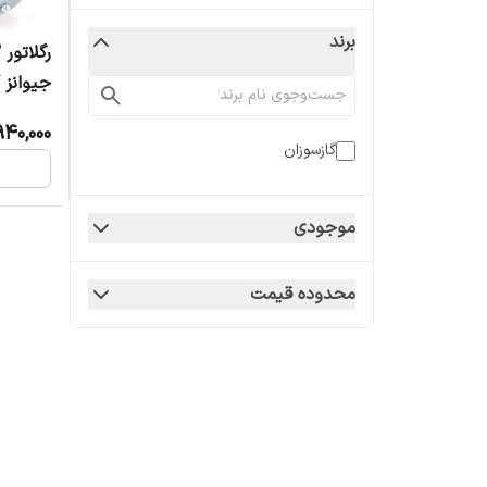
برند
جیوانز J125-S8F
940,000
گازسوزان
موجودی
محدوده قیمت