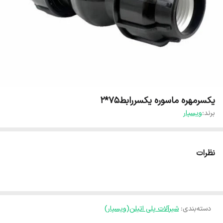
یکسرمهره ماسوره یکسررابط۷۵*۲
برند:
ویسپار
نظرات
دسته‌بندی
:
شیرآلات پلی اتیلن(ویسپار)