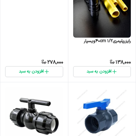
رایزرپلیمری۱/۲ ۴۰cmویسپار
278,000
138,000
افزودن به سبد
افزودن به سبد