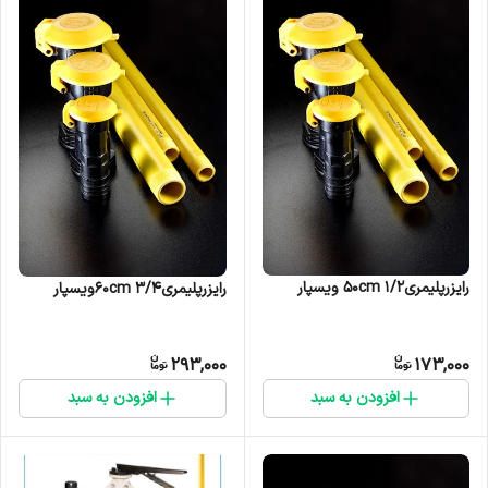
رایزرپلیمری۱/۲ ۵۰cm ویسپار
رایزرپلیمری۳/۴ ۶۰cmویسپار
293,000
173,000
افزودن به سبد
افزودن به سبد