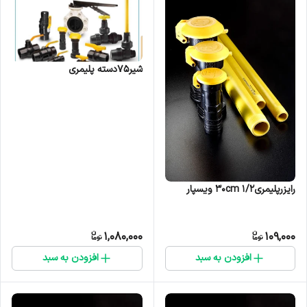
شیر75دسته پلیمری
رایزرپلیمری۱/۲ ۳۰cm ویسپار
1,080,000
109,000
افزودن به سبد
افزودن به سبد