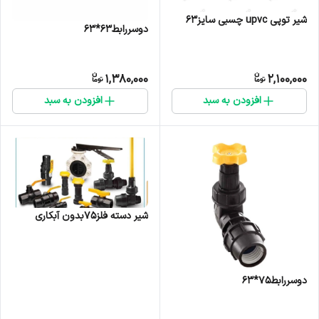
شیر توپی upvc چسبی سایز۶۳
دوسررابط۶۳*۶۳
1,380,000
2,100,000
افزودن به سبد
افزودن به سبد
شیر دسته فلز75بدون آبکاری
دوسررابط۷۵*۶۳