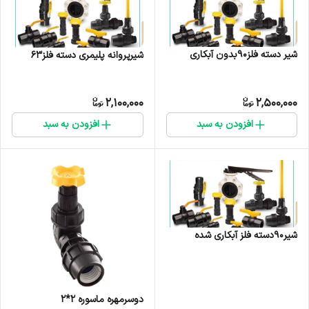
شیر دسته فلز90بدون آبکاری
شیرپروانه پلیمری دسته فلز63
2,100,000
2,500,000
افزودن به سبد
افزودن به سبد
شیر90دسته فلز آبکاری شده
دوسرمهره ماسوره ۲*۲