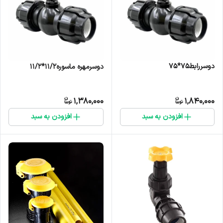
دوسررابط۷۵*۷۵
دوسرمهره ماسوره۱۱/۲*۱۱/۲
1,380,000
1,840,000
افزودن به سبد
افزودن به سبد