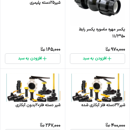
شیر25دسته پلیمری
یکسر مهره ماسوره یکسر رابط
۵۰*۱۱/۲
165,000
970,000
افزودن به سبد
افزودن به سبد
شیر32دسته فلز آبکاری شده
شیر دسته فلز20بدون آبکاری
267,000
400,000