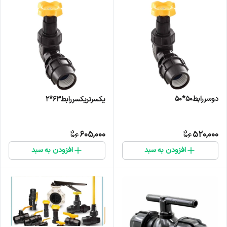
دوسررابط۵۰*۵۰
یکسرنریکسررابط۶۳*۲
605,000
520,000
افزودن به سبد
افزودن به سبد