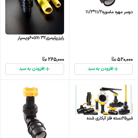
دوسر مهره ماسوره۱۱/۲*۱۱/۲
رایزرپلیمری۳۲ ۶۰cmویسپار
265,000
520,000
افزودن به سبد
افزودن به سبد
شیر25دسته فلز آبکاری شده