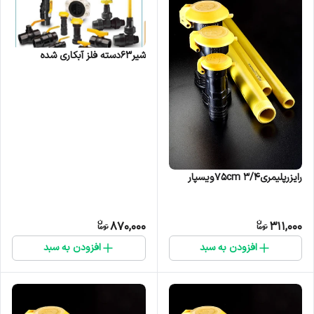
شیر63دسته فلز آبکاری شده
رایزرپلیمری۳/۴ ۷۵cmویسپار
870,000
311,000
افزودن به سبد
افزودن به سبد