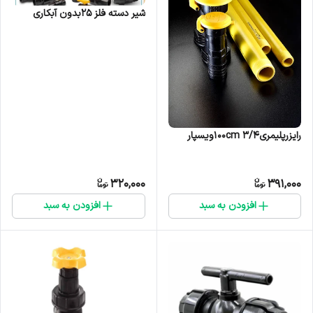
شیر دسته فلز 25بدون آبکاری
رایزرپلیمری۳/۴ ۱۰۰cmویسپار
320,000
391,000
افزودن به سبد
افزودن به سبد