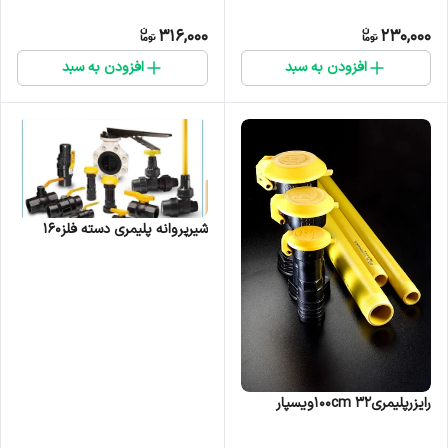
316,000
230,000
افزودن به سبد
افزودن به سبد
شیرپروانه پلیمری دسته فلز160
رایزرپلیمری۳۲ ۱۰۰cmویسپار