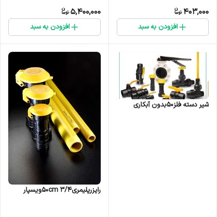
5,400,000
403,000
افزودن به سبد
افزودن به سبد
شیر دسته فلز50بدون آبکاری
رایزرپلیمری۳/۴ ۵۰cmویسپار