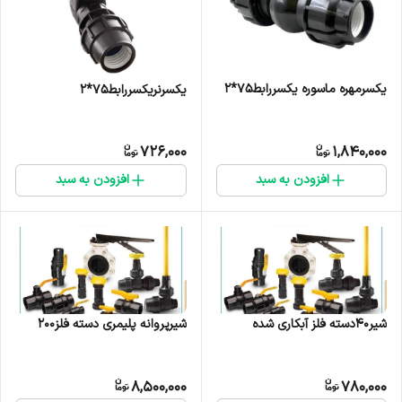
یکسرمهره ماسوره یکسررابط۷۵*۲
یکسرنریکسررابط۷۵*۲
726,000
1,840,000
افزودن به سبد
افزودن به سبد
شیر40دسته فلز آبکاری شده
شیرپروانه پلیمری دسته فلز200
8,500,000
780,000