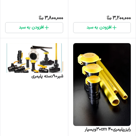
3,800,000
3,200,000
افزودن به سبد
افزودن به سبد
شیر90دسته پلیمری
رایزرپلیمری۴۰ ۳۰cmویسپار