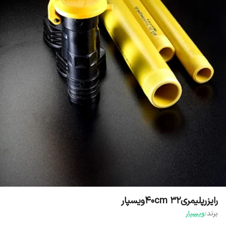
رایزرپلیمری۳۲ ۴۰cmویسپار
برند:
ویسپار