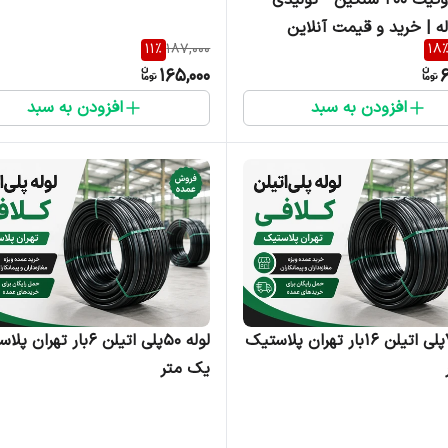
له | خرید و قیمت آنلاین
11
%
187,000
18
165,000
6
افزودن به سبد
افزودن به سبد
لوله ۷۵پلی اتیلن ۱۶بار تهران پلاستیک
لوله ۵۰پلی اتیلن ۶بار تهرا
یک متر