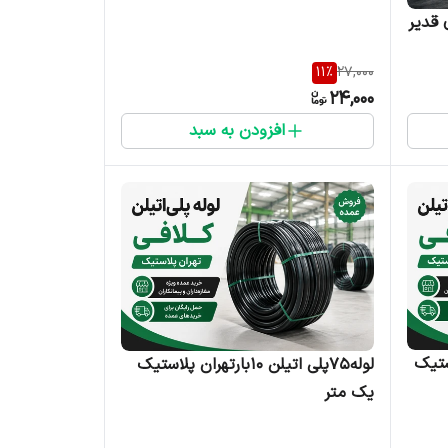
لیدی قدیر
11
%
27,000
24,000
افزودن به سبد
ن پلاستیک
لوله۷۵پلی اتیلن ۱۰بارتهران پلاستیک
یک متر