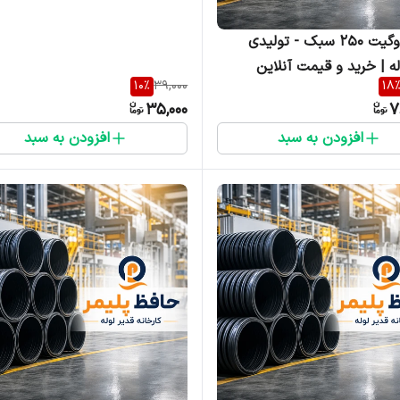
لوله کاروگیت ۲۵۰ سبک - تولیدی
له | خرید و قیمت آنلاین
10
%
39,000
18
35,000
7
افزودن به سبد
افزودن به سبد