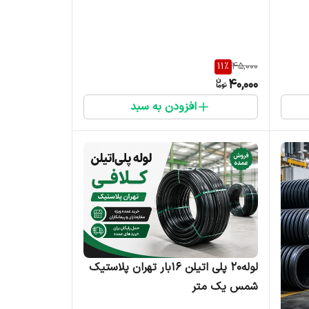
11
%
45,000
40,000
افزودن به سبد
لوله۲۰ پلی اتیلن ۱۶بار تهران پلاستیک
شمس یک متر