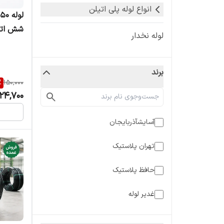
انواع لوله پلی اتیلن
شش اتم
لوله نخدار
برند
%
150,000
24,700
آسایشآذربایجان
تهران پلاستیک
حافظ پلاستیک
غدیر لوله