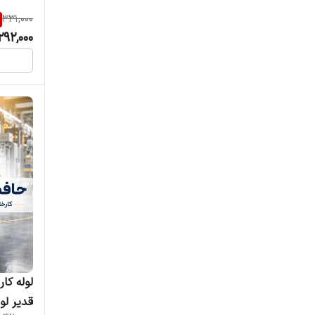
331,000
292,000
قدیر لو