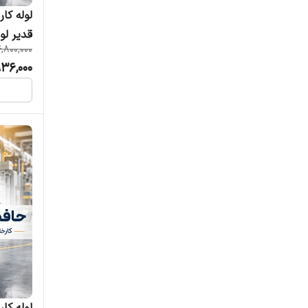
قدیر لو
,800,000
936,000