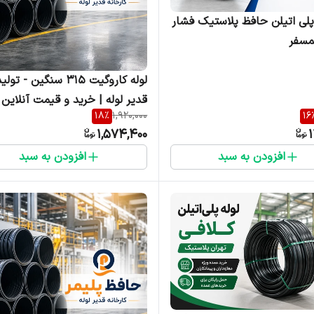
لوله ۵۰پلی اتیلن حافظ پلاستیک فشار
سفر
لوله کاروگیت ۳۱۵ سنگین - تو
قدیر لوله | خرید و قیمت آنلاین
18
%
1,920,000
16
1,574,400
1
افزودن به سبد
افزودن به سبد