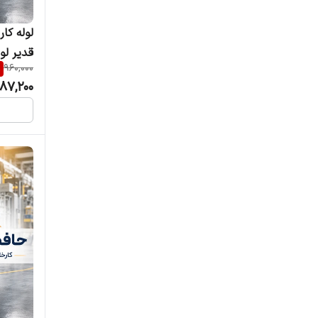
قدیر لو
%
960,000
87,200