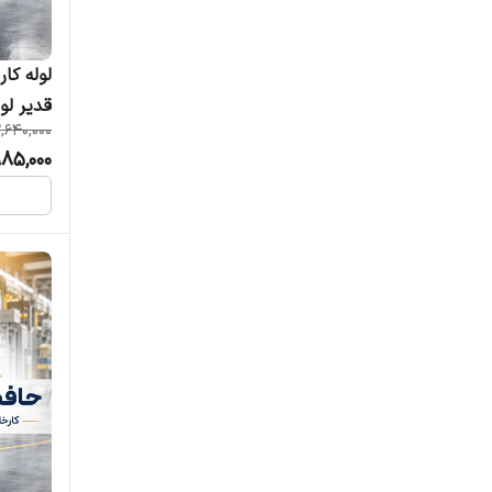
قدیر لو
,640,000
985,000