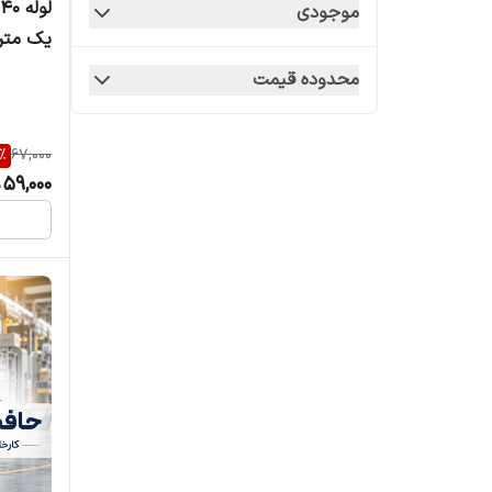
موجودی
یک متر
محدوده قیمت
%
67,000
59,000