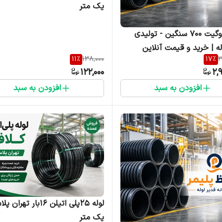
یک متر
لوله کاروگیت ۷۰۰ سنگین - تولیدی
له | خرید و قیمت آنلاین
11
%
138,000
17
%
3
122,000
2,
افزودن به سبد
افزودن به سبد
لوله ۲۵پلی اتیلن ۱۶بار ته
یک متر