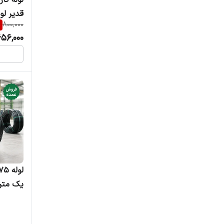
قدیر لو
%
800,000
56,000
یک متر