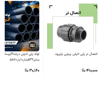
اتصال نر پلی اتیلن پیچی پلیرود
لوله پلی اتیلن درجه۲آبرسانی
سایز۳۲فشار۱۰بارpe80
30,160
410,000